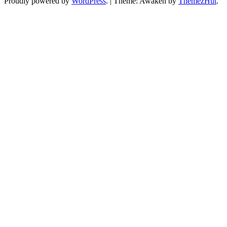
Proudly powered by
WordPress
.
|
Theme: Awaken by
ThemezHut
.