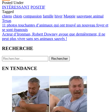
Posted Under
Odnoklassniki
INTÉRESSANT
POSITIF
Tagged
chiens
chiots
compassion
famille
hiver
Maggie
sauvetage animal
Texas
Post
11 photos touchantes d’animaux qui ont trouvé un nouveau foyer et
se sont épanouis
navigation
Acteur d’Ironman, Robert Downey avoue que dernièrement, il ne
peut plus vivre sans ses animaux sauvés !
RECHERCHE
Rechercher :
EN TENDANCE