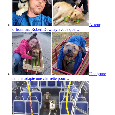
Acteur
d’Ironman, Robert Downey avoue que…
Une jeune
femme adapte une charrette pour…