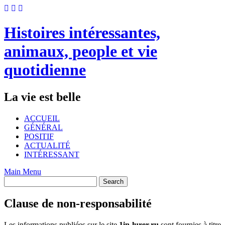
Skip
to
content
Histoires intéressantes,
animaux, people et vie
quotidienne
La vie est belle
ACCUEIL
GÉNÉRAL
POSITIF
ACTUALITÉ
INTÉRESSANT
Main Menu
Clause de non-responsabilité
Les informations publiées sur le site
1in-lurer.ru
sont fournies à titre