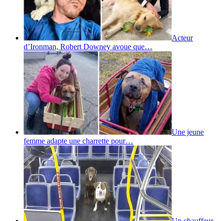
Acteur
d’Ironman, Robert Downey avoue que…
Une jeune
femme adapte une charrette pour…
Un chauffeur