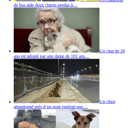
de bus aide deux chiens perdus à…
Un chat de 20
ans est adopté par une dame de 101 ans…
Un chiot
abandonné près d’un pont espérait que…