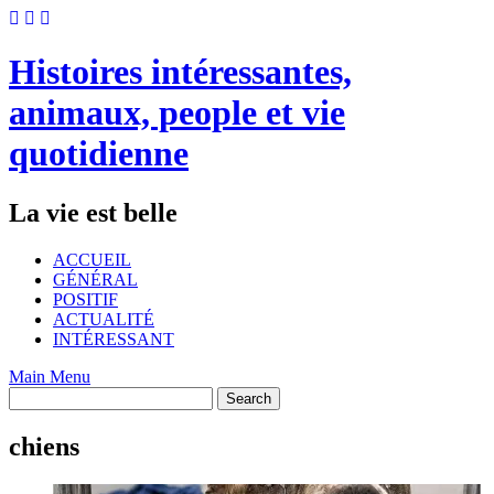
Skip
to
content
Histoires intéressantes,
animaux, people et vie
quotidienne
La vie est belle
ACCUEIL
GÉNÉRAL
POSITIF
ACTUALITÉ
INTÉRESSANT
Main Menu
chiens