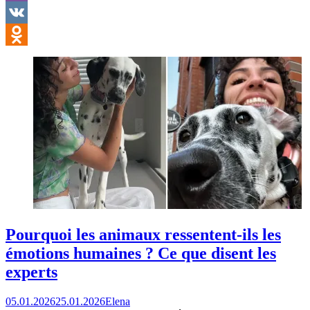
Viber
VK
Odnoklassniki
Pourquoi les animaux ressentent-ils les
émotions humaines ? Ce que disent les
experts
05.01.2026
25.01.2026
Elena