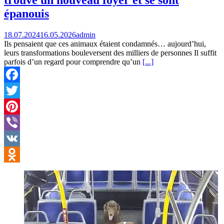
trouvé un nouveau foyer et se sont
épanouis
18.07.2024
16.05.2026
admin
Ils pensaient que ces animaux étaient condamnés… aujourd’hui,
leurs transformations bouleversent des milliers de personnes Il suffit
parfois d’un regard pour comprendre qu’un
[...]
Facebook
Twitter
Pinterest
Viber
VK
Odnoklassniki