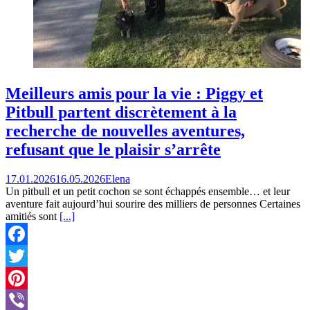
Meilleurs amis pour la vie : Piggy et
Pitbull partent discrètement à la
recherche de nouvelles aventures,
refusant que le plaisir s’arrête
17.01.2026
16.05.2026
Elena
Un pitbull et un petit cochon se sont échappés ensemble… et leur
aventure fait aujourd’hui sourire des milliers de personnes Certaines
amitiés sont
[...]
Facebook
Twitter
Pinterest