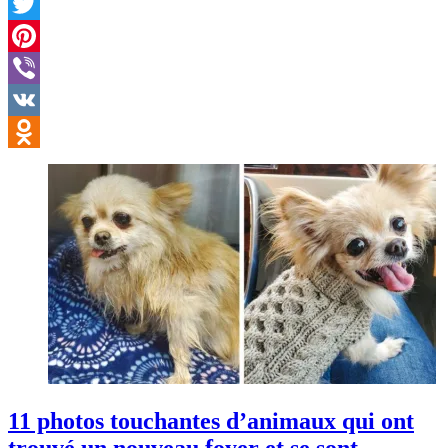
Facebook
Twitter
Pinterest
Viber
VK
Odnoklassniki
11 photos touchantes d’animaux qui ont