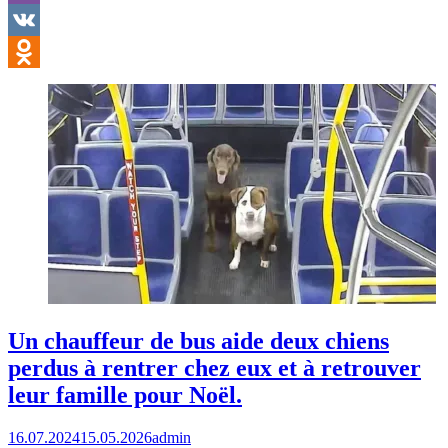
Viber
VK
Odnoklassniki
Un chauffeur de bus aide deux chiens
perdus à rentrer chez eux et à retrouver
leur famille pour Noël.
16.07.2024
15.05.2026
admin