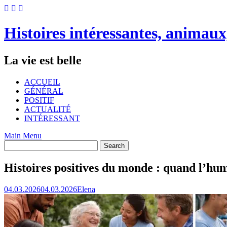
Skip
to
content
Histoires intéressantes, animaux
La vie est belle
ACCUEIL
GÉNÉRAL
POSITIF
ACTUALITÉ
INTÉRESSANT
Main Menu
Histoires positives du monde : quand l’hum
04.03.2026
04.03.2026
Elena