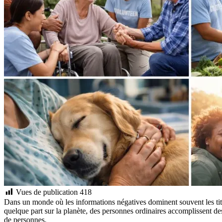
Vues de publication
418
Dans un monde où les informations négatives dominent souvent les titres,
quelque part sur la planète, des personnes ordinaires accomplissent des
de personnes.