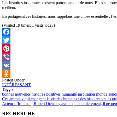
Les histoires inspirantes existent partout autour de nous. Elles se trou
meilleur.
En partageant ces histoires, nous rappelons une chose essentielle : l’es
(Visited 19 times, 1 visits today)
Facebook
Twitter
Pinterest
Viber
VK
Posted Under
Odnoklassniki
INTÉRESSANT
Tagged
bonnes nouvelles
histoires positives
humanité
inspiration
monde
solid
Post
Ces animaux qui changent la vie des humains : des histoires vraies qui
Acteur d’Ironman, Robert Downey avoue que dernièrement, il ne peut
navigation
RECHERCHE