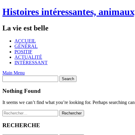
Skip
Histoires intéressantes, animaux
to
content
La vie est belle
ACCUEIL
GÉNÉRAL
POSITIF
ACTUALITÉ
INTÉRESSANT
Main Menu
Nothing Found
It seems we can’t find what you’re looking for. Perhaps searching can
Rechercher :
RECHERCHE