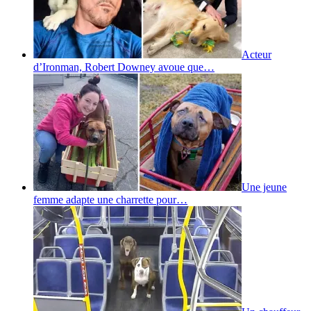
Acteur
d’Ironman, Robert Downey avoue que…
Une jeune
femme adapte une charrette pour…