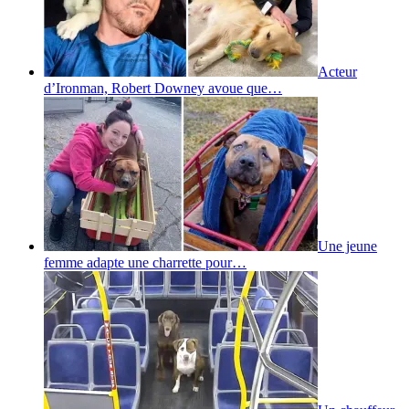
Acteur
d’Ironman, Robert Downey avoue que…
Une jeune
femme adapte une charrette pour…