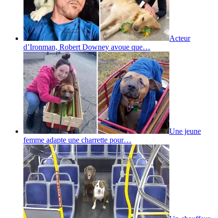
Acteur
d’Ironman, Robert Downey avoue que…
Une jeune
femme adapte une charrette pour…