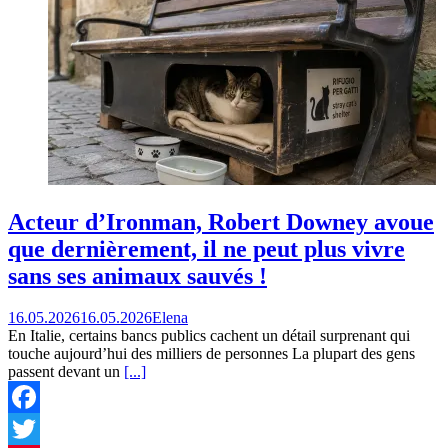
Acteur d’Ironman, Robert Downey avoue
que dernièrement, il ne peut plus vivre
sans ses animaux sauvés !
16.05.2026
16.05.2026
Elena
En Italie, certains bancs publics cachent un détail surprenant qui
touche aujourd’hui des milliers de personnes La plupart des gens
passent devant un
[...]
Facebook