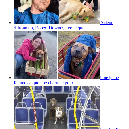
Acteur
d’Ironman, Robert Downey avoue que…
Une jeune
femme adapte une charrette pour…