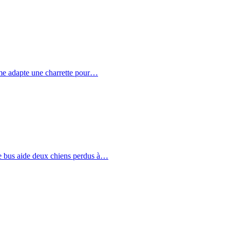
e adapte une charrette pour…
e bus aide deux chiens perdus à…