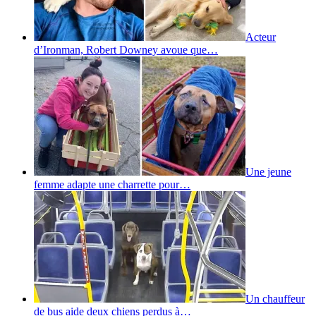
Acteur
d’Ironman, Robert Downey avoue que…
Une jeune
femme adapte une charrette pour…
Un chauffeur
de bus aide deux chiens perdus à…